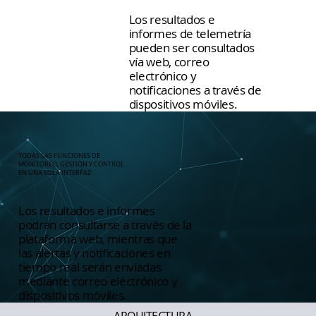
Los resultados e
informes de telemetría
pueden ser consultados
vía web, correo
electrónico y
notificaciones a través de
dispositivos móviles.
TODAS LAS FUNCIONES DE
MONITOREO, GESTIÓN Y CONTROL
EN UNA SOLA INTERFAZ
Los resultados e informes
podrán consultarse a través de la
plataforma web, mientras que
las alertas y notificaciones en
tiempo real serán enviadas
mediante correo electrónico y
dispositivos móviles.
ARQUITECTURA